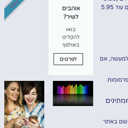
מומלץ
ש"ח ליתר דיוק). על כל שיר או צליל שתורידו בכדי לחבר אותו לשיר ההמתנה שלכם תצטרכו להוסיף ולשלם עוד 5.95
אוהבים
לשיר?
בואו
להקליט
באולפן!
 למעשה, אם
לפרטים
פרסומות
מתינים
ירשם באתר