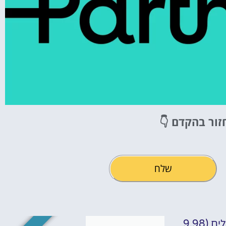
זור בהקדם 👇
שלח
אם אתם רוצים להוסיף צליל המתנה לטלפון שלכם תצטרכו לשלם תשלום חודשי קבוע של כמעט 10 שקלים (9.98