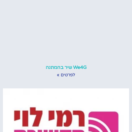
We4G שיר בהמתנה
לפרטים »