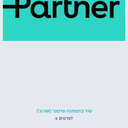
שיר בהמתנה פרטנר (אורנג')
לפרטים »