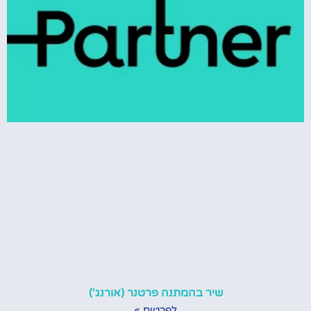
שיר בהמתנה פרטנר (אורנג')
לפרטים »